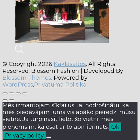
© Copyright 2026
Kaklasaites
. All Rights
Reserved.
Blossom Fashion | Developed By
Blossom Themes
. Powered by
WordPress
.
Privatuma Politika
Mēs izmantojam sīkfailus, lai nodrošinātu, ka
mēs piedāvājam jums vislabāko pieredzi mūsu
vietnē. Ja turpināsit lietot šo vietni, mēs
pieņemsim, ka esat ar to apmierināts.
Ok
Privacy policy