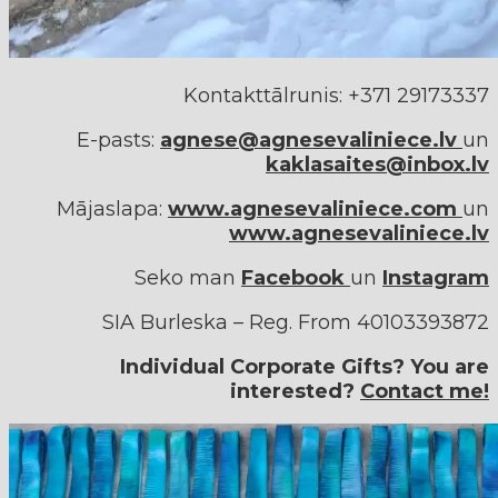
Kontakttālrunis: +371 29173337
E-pasts:
agnese@agnesevaliniece.lv
un
kaklasaites@inbox.lv
Mājaslapa:
www.agnesevaliniece.com
un
www.agnesevaliniece.lv
Seko man
Facebook
un
Instagram
SIA Burleska – Reg.
From
40103393872
Individual Corporate Gifts?
You are
interested?
Contact me!